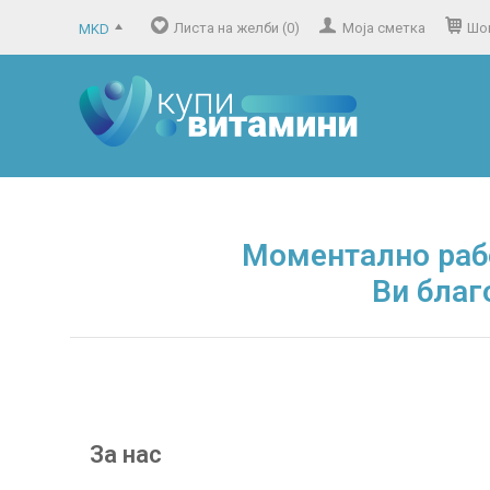
Листа на желби (0)
Моја сметка
Шо
MKD
Моментално раб
Ви благ
За нас