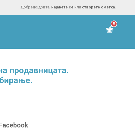
Добредојдовте,
најавете се
или
отворете сметка
.
0
а продавницата.
збирање.
Facebook