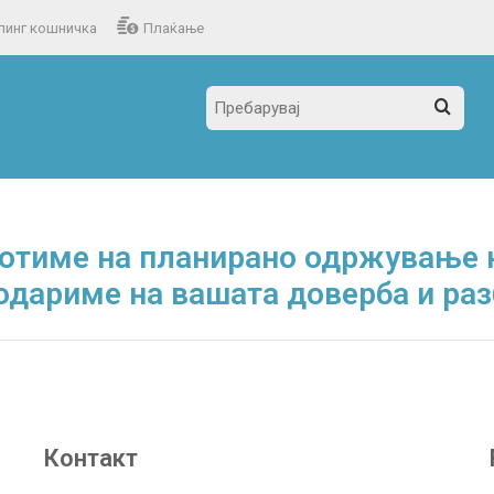
пинг кошничка
Плаќање
отиме на планирано одржување н
одариме на вашата доверба и ра
Контакт