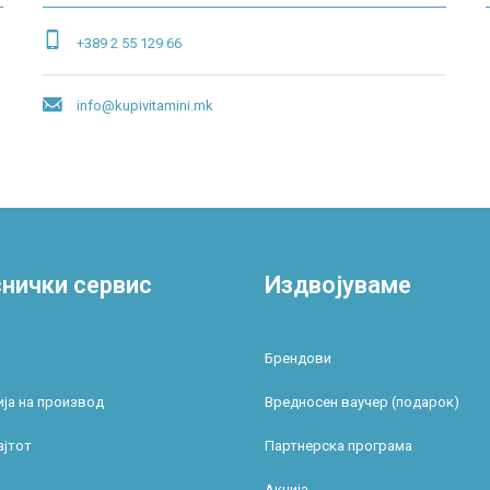
+389 2 55 129 66
info@kupivitamini.mk
нички сервис
Издвојуваме
Брендови
ја на производ
Вредносен ваучер (подарок)
ајтот
Партнерска програма
Акција