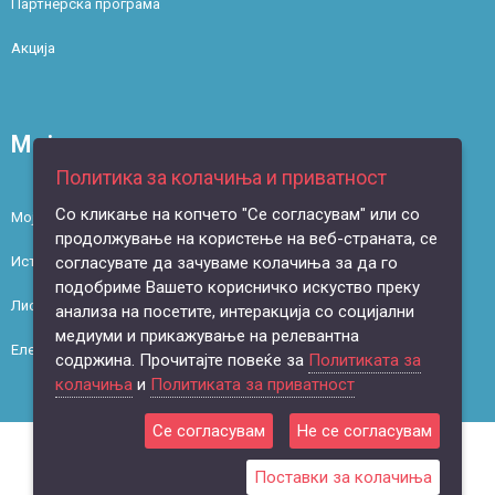
Партнерска програма
Акција
Моја сметка
Политика за колачиња и приватност
Со кликање на копчето "Се согласувам" или со
Моја сметка
продолжување на користење на веб-страната, се
согласувате да зачуваме колачиња за да го
Историја на нарачки
подобриме Вашето корисничко искуство преку
Листа на желби
анализа на посетите, интеракција со социјални
медиуми и прикажување на релевантна
Електронски билтен
содржина. Прочитајте повеќе за
Политиката за
колачиња
и
Политиката за приватност
Се согласувам
Не се согласувам
Поставки за колачиња