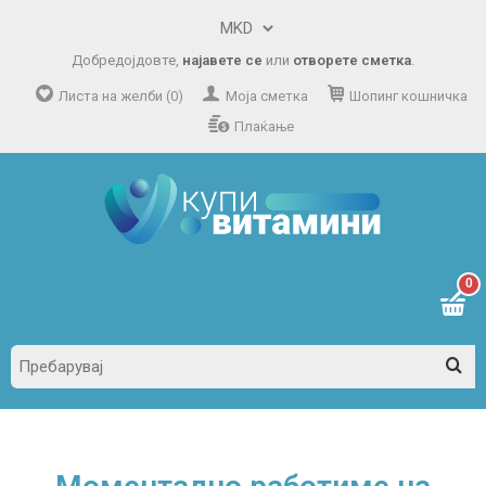
Добредојдовте,
најавете се
или
отворете сметка
.
Листа на желби (0)
Моја сметка
Шопинг кошничка
Плаќање
0